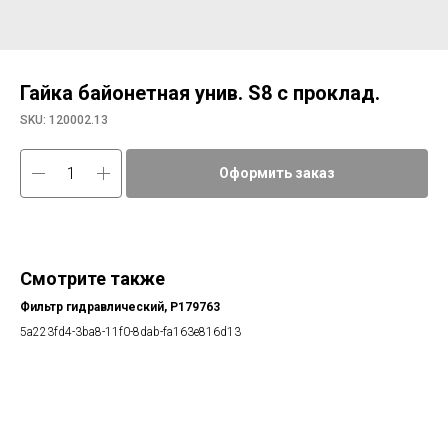
Гайка байонетная унив. S8 с проклад.
SKU:
120002.13
Оформить заказ
Смотрите также
Фильтр гидравлический, P179763
Фи
5a223fd4-3ba8-11f0-8dab-fa163e816d13
cc3