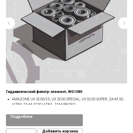
Гидравлический фильтр-элемент, WG1080
Ма
AMAZONE UX 3200/25; UX 3200 SPECIAL; UX 5200 SUPER; ZA-M 3001
Wil
ULTRA;ZA-M 4200 ULTRA; ZAM PROFIS.
Подробнее
Добавить корзину