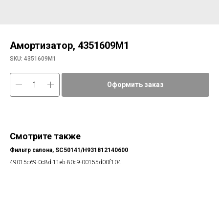
Амортизатор, 4351609М1
SKU:
4351609М1
Оформить заказ
Смотрите также
Фильтр салона, SC50141/H931812140600
49015c69-0c8d-11eb-80c9-00155d00f104