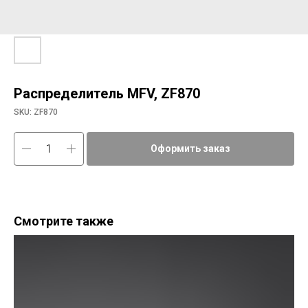
Распределитель MFV, ZF870
SKU:
ZF870
Оформить заказ
Смотрите также
Ун
4db