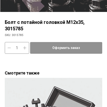
Болт с потайной головкой М12х35,
3015785
SKU:
3015785
Оформить заказ
Смотрите также
Шл
12e