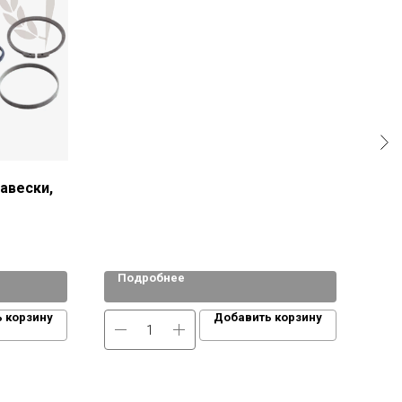
e3b4ed11d9ea
авески,
Подробнее
По
 корзину
Добавить корзину