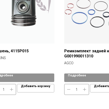
шень, 4115Р015
Ремкомплект задней н
G001990011310
INS
AGCO
дробнее
Подробнее
Добавить корзину
Добавить