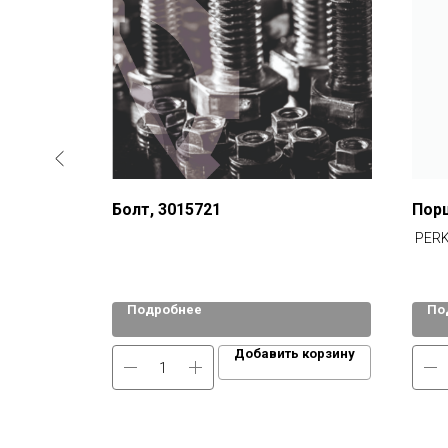
Болт, 3015721
Пор
PERK
Подробнее
По
 корзину
Добавить корзину