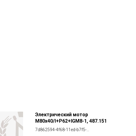
Электрический мотор
Фил
М80х40/I+Р62+IGM8-1, 487.151
9bc8
7d862594-4f68-11ed-b7f5-
e3b4